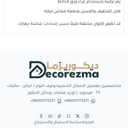
يتم تركيبه بإستخدام غراء ورق الحائط
قابل للتنظيف والغسل بقطعة قماش مبلله
قد تظهر الألوان مختلفة قليلاً حسب إعدادات شاشة جهازك
Decorezma
متخصصين بتفصيل الاعمال الخشبيه وغرف النوم ( خزائن - مكتبات
TV - هيدبورد ) توريد منتجات وبدائل الديكور
+966557773331
+966557773331
المدونة
سياسة الاستبدال والاسترجاع