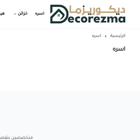
اسره
خزائن
هيد
Decorezma
الرئيسية
اسره
اسره
متخصصين بتفصيل الاعمال الخش