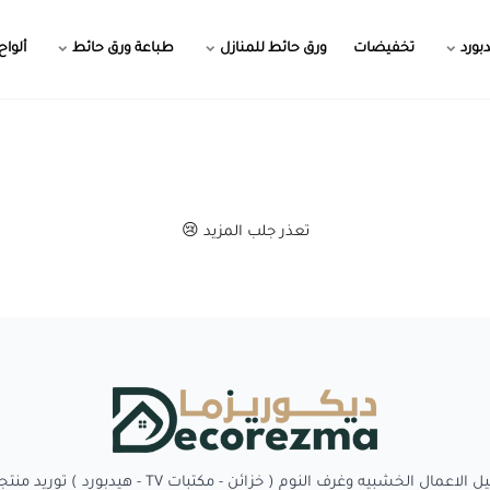
بورد
تخفيضات
ورق حائط للمنازل
طباعة ورق حائط
ألواح
تعذر جلب المزيد 😢
Decorezma
بيه وغرف النوم ( خزائن - مكتبات TV - هيدبورد ) توريد منتجات وبدائل الديكور