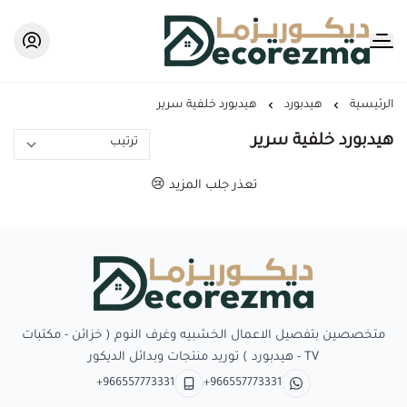
Decorezma
الرئيسية
هيدبورد
هيدبورد خلفية سرير
هيدبورد خلفية سرير
تعذر جلب المزيد 😢
Decorezma
متخصصين بتفصيل الاعمال الخشبيه وغرف النوم ( خزائن - مكتبات
TV - هيدبورد ) توريد منتجات وبدائل الديكور
+966557773331
+966557773331