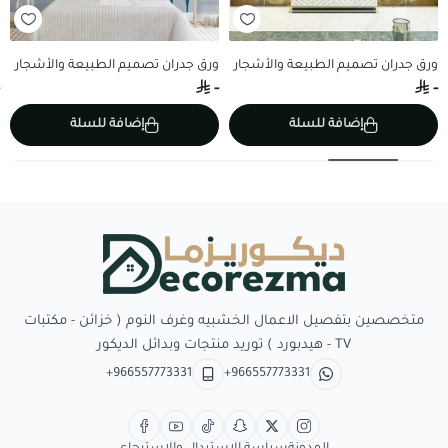
ورق جدران تصميم الطبيعة والأشجار
ورق جدران تصميم الطبيعة والأشجار
-
-
إضافة للسلة
إضافة للسلة
Decorezma
متخصصين بتفصيل الاعمال الخشبيه وغرف النوم ( خزائن - مكتبات
TV - هيدبورد ) توريد منتجات وبدائل الديكور
+966557773331
+966557773331