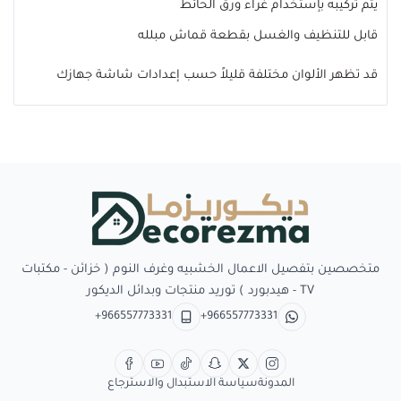
يتم تركيبه بإستخدام غراء ورق الحائط
قابل للتنظيف والغسل بقطعة قماش مبلله
قد تظهر الألوان مختلفة قليلاً حسب إعدادات شاشة جهازك
Decorezma
متخصصين بتفصيل الاعمال الخشبيه وغرف النوم ( خزائن - مكتبات
TV - هيدبورد ) توريد منتجات وبدائل الديكور
+966557773331
+966557773331
المدونة
سياسة الاستبدال والاسترجاع