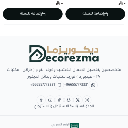
-
-
إضافة للسلة
إضافة للسلة
Decorezma
متخصصين بتفصيل الاعمال الخشبيه وغرف النوم ( خزائن - مكتبات
TV - هيدبورد ) توريد منتجات وبدائل الديكور
+966557773331
+966557773331
المدونة
سياسة الاستبدال والاسترجاع
الرقم الضريبي