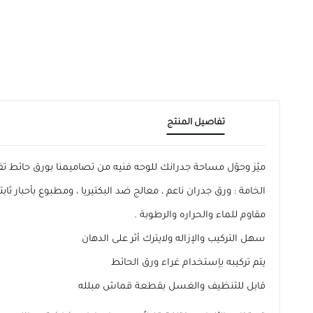
تفاصيل المنتج
ميّز وحوّل مساحة جدرانك للوحه فنيه من تصاميمنا بورق حائ
الخامة : ورق جدران ناعم ، معالج ضد البكتيريا ، ومطبوع بأحبار ثابتة
مقاوم للماء والحراره والرطوبة .
سهل التركيب والإزاله ولايترك أثر على الدهان
يتم تركيبه بإستخدام غراء ورق الحائط
قابل للتنظيف والغسل بقطعة قماش مبلله