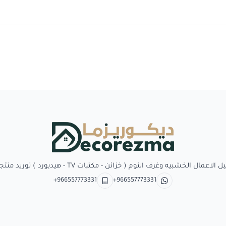
Decorezma
بيه وغرف النوم ( خزائن - مكتبات TV - هيدبورد ) توريد منتجات وبدائل الديكور
+966557773331
+966557773331