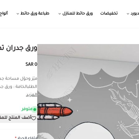
بورد
تخفيضات
ورق حائط للمنازل
طباعة ورق حائط
ألواح
ورق جدران ت
0 SAR
ميّز وحوّل مساحة ج
الطلبالخامة : ورق جدر
المزيد
متوفر
أضف المنتج للم