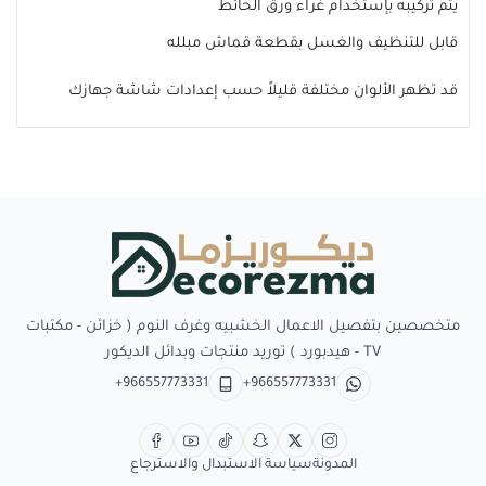
يتم تركيبه بإستخدام غراء ورق الحائط
قابل للتنظيف والغسل بقطعة قماش مبلله
قد تظهر الألوان مختلفة قليلاً حسب إعدادات شاشة جهازك
Decorezma
متخصصين بتفصيل الاعمال الخشبيه وغرف النوم ( خزائن - مكتبات
TV - هيدبورد ) توريد منتجات وبدائل الديكور
+966557773331
+966557773331
المدونة
سياسة الاستبدال والاسترجاع