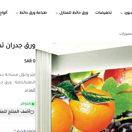
بورد
تخفيضات
ورق حائط للمنازل
طباعة ورق حائط
ألواح
عصيرات
ورق جدران ت
0 SAR
ميّز وحوّل مساحة ج
الطلبالخامة : ورق جدر
المزيد
متوفر
أضف المنتج للم