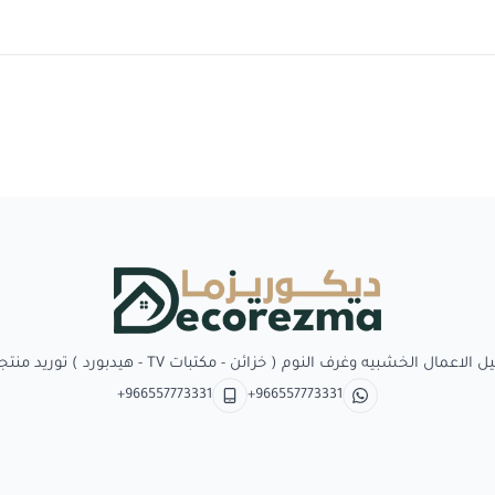
Decorezma
بيه وغرف النوم ( خزائن - مكتبات TV - هيدبورد ) توريد منتجات وبدائل الديكور
+966557773331
+966557773331