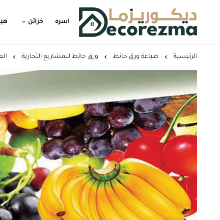
اسره
خزائن
هيد
Decorezma
الرئيسية
طباعة ورق حائط
ورق حائط للمشاريع التجارية
ال