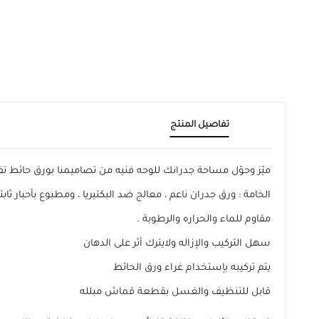
تفاصيل المنتج
ميّز وحوّل مساحة جدرانك للوحه فنيه من تصاميمنا بورق حائ
الخامة : ورق جدران ناعم ، معالج ضد البكتيريا ، ومطبوع بأحبار ثابتة
مقاوم للماء والحراره والرطوبة .
سهل التركيب والإزاله ولايترك أثر على الدهان
يتم تركيبه بإستخدام غراء ورق الحائط
قابل للتنظيف والغسل بقطعة قماش مبلله