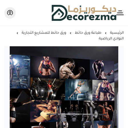
Decorezma
الرئيسية
طباعة ورق حائط
ورق حائط للمشاريع التجارية
النوادي الرياضية