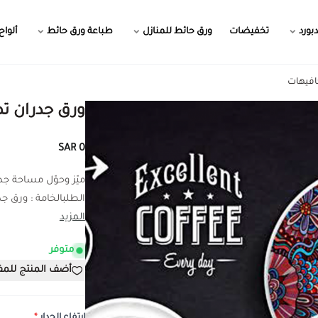
بورد
تخفيضات
ورق حائط للمنازل
طباعة ورق حائط
ألواح
افيهات
ورق جدران ت
0 SAR
ميّز وحوّل مساحة ج
الطلبالخامة : ورق جدر
المزيد
متوفر
أضف المنتج للم