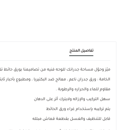
تفاصيل المنتج
ميّز وحوّل مساحة جدرانك للوحه فنيه من تصاميمنا بورق حائ
الخامة : ورق جدران ناعم ، معالج ضد البكتيريا ، ومطبوع بأحبار ثابتة
مقاوم للماء والحراره والرطوبة .
سهل التركيب والإزاله ولايترك أثر على الدهان
يتم تركيبه بإستخدام غراء ورق الحائط
قابل للتنظيف والغسل بقطعة قماش مبلله