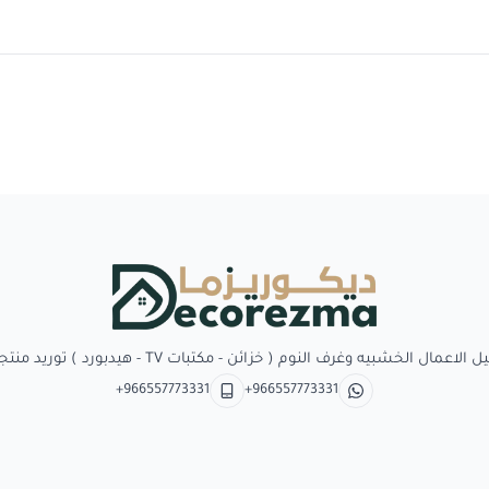
Decorezma
بيه وغرف النوم ( خزائن - مكتبات TV - هيدبورد ) توريد منتجات وبدائل الديكور
+966557773331
+966557773331