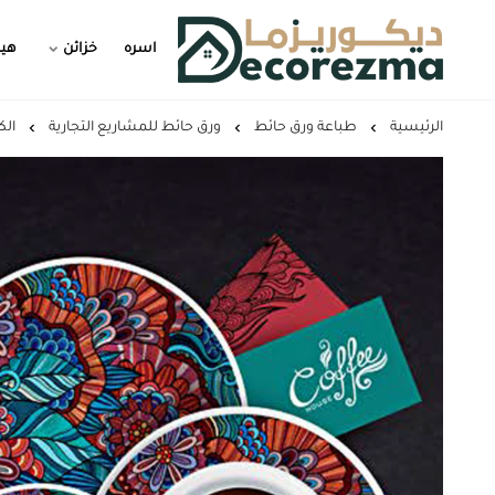
اسره
خزائن
هيد
Decorezma
الرئيسية
طباعة ورق حائط
ورق حائط للمشاريع التجارية
الك