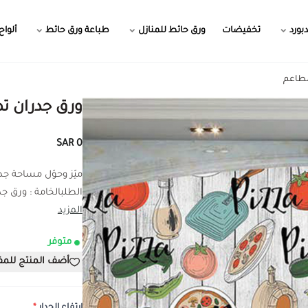
بورد
تخفيضات
ورق حائط للمنازل
طباعة ورق حائط
ألواح
مطاعم
ورق جدران ت
0 SAR
ميّز وحوّل مساحة ج
الطلبالخامة : ورق جدر
المزيد
متوفر
أضف المنتج للم