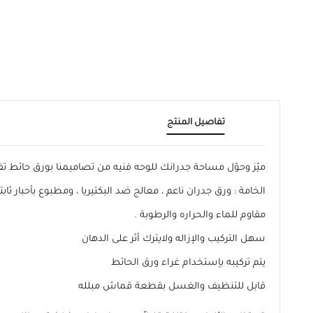
تفاصيل المنتج
ميّز وحوّل مساحة جدرانك للوحه فنيه من تصاميمنا بورق حائ
الخامة : ورق جدران ناعم ، معالج ضد البكتيريا ، ومطبوع بأحبار ثابتة
مقاوم للماء والحراره والرطوبة .
سهل التركيب والإزاله ولايترك أثر على الدهان
يتم تركيبه بإستخدام غراء ورق الحائط
قابل للتنظيف والغسل بقطعة قماش مبلله