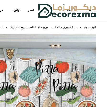
اسره
خزائن
هيد
Decorezma
الرئيسية
طباعة ورق حائط
ورق حائط للمشاريع التجارية
ال