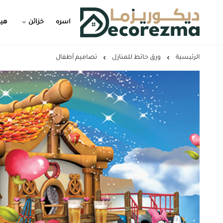
اسره
خزائن
هيد
Decorezma
الرئيسية
ورق حائط للمنازل
تصاميم أطفال