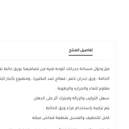
تفاصيل المنتج
ميّز وحوّل مساحة جدرانك للوحه فنيه من تصاميمنا بورق حائ
الخامة : ورق جدران ناعم ، معالج ضد البكتيريا ، ومطبوع بأحبار ثابتة
مقاوم للماء والحراره والرطوبة .
سهل التركيب والإزاله ولايترك أثر على الدهان
يتم تركيبه بإستخدام غراء ورق الحائط
قابل للتنظيف والغسل بقطعة قماش مبلله