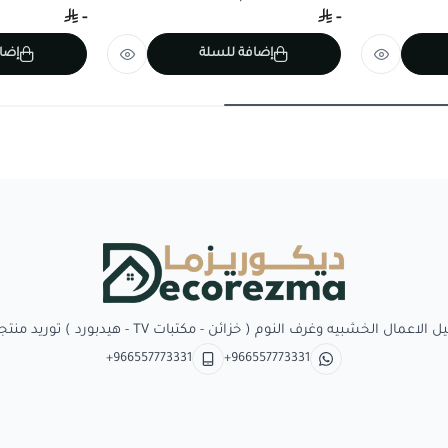
-
-
إضافة للسلة
إضا
Decorezma
بيه وغرف النوم ( خزائن - مكتبات TV - هيدبورد ) توريد منتجات وبدائل الديكور
+966557773331
+966557773331