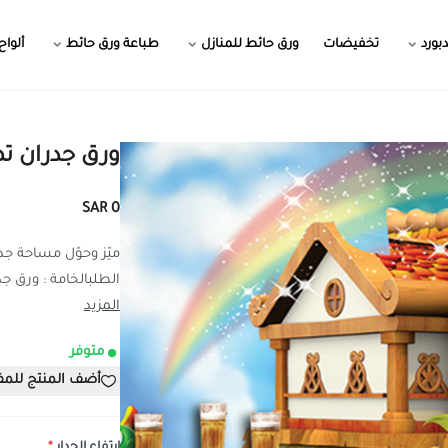
بورد
تخفيضات
ورق حائط للمنازل
طباعة ورق حائط
ألواح
ورق جدران ت
0 SAR
ميّز وحوّل مساحة ج
الطلبالخامة : ورق جدر
المزيد
متوفر
أضف المنتج للم