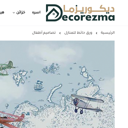
اسره
خزائن
هيد
Decorezma
الرئيسية
ورق حائط للمنازل
تصاميم أطفال