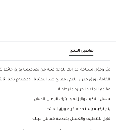
تفاصيل المنتج
ميّز وحوّل مساحة جدرانك للوحه فنيه من تصاميمنا بورق حائ
الخامة : ورق جدران ناعم ، معالج ضد البكتيريا ، ومطبوع بأحبار ثابتة
مقاوم للماء والحراره والرطوبة .
سهل التركيب والإزاله ولايترك أثر على الدهان
يتم تركيبه بإستخدام غراء ورق الحائط
قابل للتنظيف والغسل بقطعة قماش مبلله