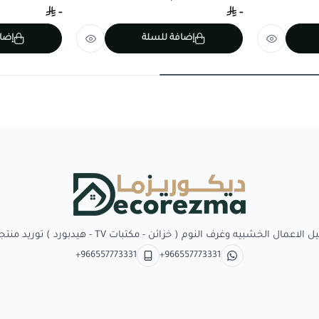
-
-
إضافة للسلة
إضا
Decorezma
بيه وغرف النوم ( خزائن - مكتبات TV - هيدبورد ) توريد منتجات وبدائل الديكور
+966557773331
+966557773331