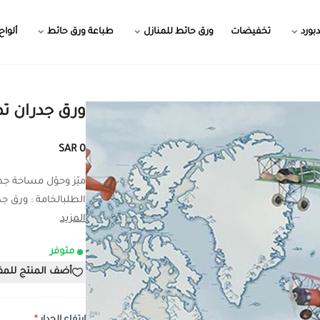
بورد
تخفيضات
ورق حائط للمنازل
طباعة ورق حائط
ألواح
ورق جدران ت
0 SAR
ميّز وحوّل مساحة ج
الطلبالخامة : ورق جدر
المزيد
متوفر
أضف المنتج للم