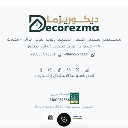
Decorezma
متخصصين بتفصيل الاعمال الخشبيه وغرف النوم ( خزائن - مكتبات
TV - هيدبورد ) توريد منتجات وبدائل الديكور
+966557773331
+966557773331
المدونة
سياسة الاستبدال والاسترجاع
الرقم الضريبي
3100962586
الحقوق محفوظة | 2026
Decorezma