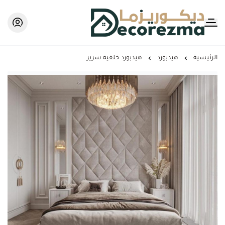
Decorezma
الرئيسية
هيدبورد
هيدبورد خلفية سرير