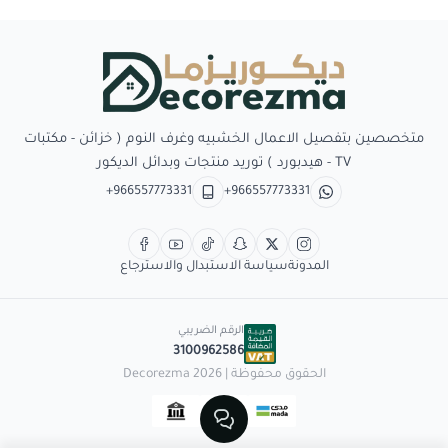
Decorezma
متخصصين بتفصيل الاعمال الخشبيه وغرف النوم ( خزائن - مكتبات
TV - هيدبورد ) توريد منتجات وبدائل الديكور
+966557773331
+966557773331
المدونة
سياسة الاستبدال والاسترجاع
الرقم الضريبي
3100962586
الحقوق محفوظة | 2026
Decorezma