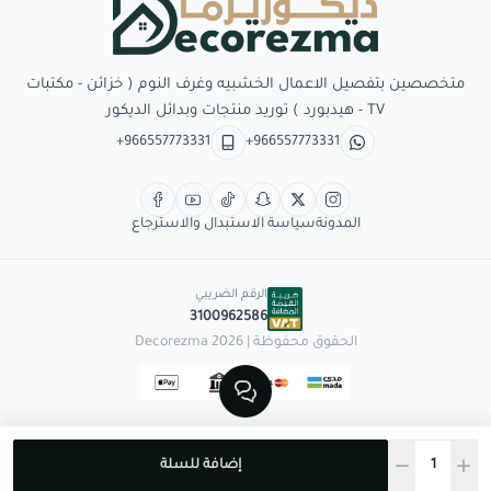
Decorezma
متخصصين بتفصيل الاعمال الخشبيه وغرف النوم ( خزائن - مكتبات
TV - هيدبورد ) توريد منتجات وبدائل الديكور
+966557773331
+966557773331
المدونة
سياسة الاستبدال والاسترجاع
الرقم الضريبي
3100962586
الحقوق محفوظة | 2026
Decorezma
إضافة للسلة