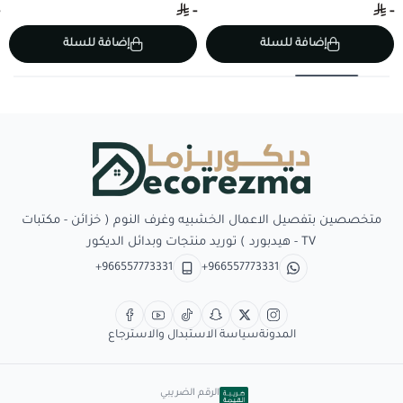
-
-
إضافة للسلة
إضافة للسلة
Decorezma
متخصصين بتفصيل الاعمال الخشبيه وغرف النوم ( خزائن - مكتبات
TV - هيدبورد ) توريد منتجات وبدائل الديكور
+966557773331
+966557773331
المدونة
سياسة الاستبدال والاسترجاع
الرقم الضريبي