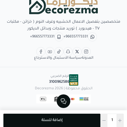
Decorezma
متخصصين بتفصيل الاعمال الخشبيه وغرف النوم ( خزائن - مكتبات
TV - هيدبورد ) توريد منتجات وبدائل الديكور
+966557773331
+966557773331
المدونة
سياسة الاستبدال والاسترجاع
الرقم الضريبي
3100962586
الحقوق محفوظة | 2026
Decorezma
إضافة للسلة