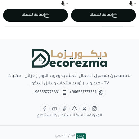
-
-
إضافة للسلة
إضافة للسلة
Decorezma
متخصصين بتفصيل الاعمال الخشبيه وغرف النوم ( خزائن - مكتبات
TV - هيدبورد ) توريد منتجات وبدائل الديكور
+966557773331
+966557773331
المدونة
سياسة الاستبدال والاسترجاع
الرقم الضريبي