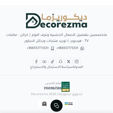
Decorezma
متخصصين بتفصيل الاعمال الخشبيه وغرف النوم ( خزائن - مكتبات
TV - هيدبورد ) توريد منتجات وبدائل الديكور
+966557773331
+966557773331
المدونة
سياسة الاستبدال والاسترجاع
الرقم الضريبي
3100962586
الحقوق محفوظة | 2026
Decorezma