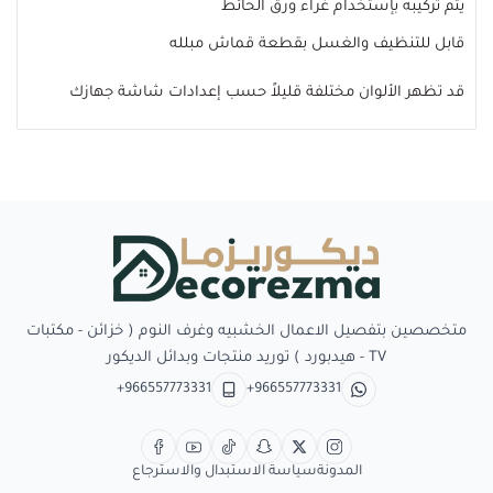
يتم تركيبه بإستخدام غراء ورق الحائط
قابل للتنظيف والغسل بقطعة قماش مبلله
قد تظهر الألوان مختلفة قليلاً حسب إعدادات شاشة جهازك
Decorezma
متخصصين بتفصيل الاعمال الخشبيه وغرف النوم ( خزائن - مكتبات
TV - هيدبورد ) توريد منتجات وبدائل الديكور
+966557773331
+966557773331
المدونة
سياسة الاستبدال والاسترجاع