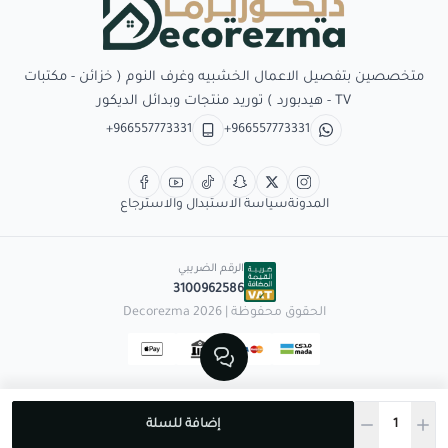
Decorezma
متخصصين بتفصيل الاعمال الخشبيه وغرف النوم ( خزائن - مكتبات
TV - هيدبورد ) توريد منتجات وبدائل الديكور
+966557773331
+966557773331
المدونة
سياسة الاستبدال والاسترجاع
الرقم الضريبي
3100962586
الحقوق محفوظة | 2026
Decorezma
إضافة للسلة