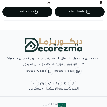
-
-
إضافة للسلة
إضافة للسلة
Decorezma
متخصصين بتفصيل الاعمال الخشبيه وغرف النوم ( خزائن - مكتبات
TV - هيدبورد ) توريد منتجات وبدائل الديكور
+966557773331
+966557773331
المدونة
سياسة الاستبدال والاسترجاع
الرقم الضريبي