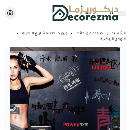
Decorezma
الرئيسية
طباعة ورق حائط
ورق حائط للمشاريع التجارية
النوادي الرياضية