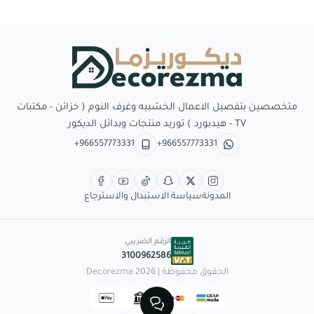
Decorezma
متخصصين بتفصيل الاعمال الخشبيه وغرف النوم ( خزائن - مكتبات
TV - هيدبورد ) توريد منتجات وبدائل الديكور
+966557773331
+966557773331
المدونة
سياسة الاستبدال والاسترجاع
الرقم الضريبي
3100962586
الحقوق محفوظة | 2026
Decorezma