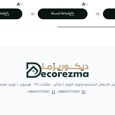
-
-
إضافة للسلة
إضا
Decorezma
بيه وغرف النوم ( خزائن - مكتبات TV - هيدبورد ) توريد منتجات وبدائل الديكور
+966557773331
+966557773331