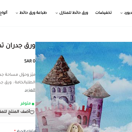
بورد
تخفيضات
ورق حائط للمنازل
طباعة ورق حائط
ألواح
ورق جدران ت
0 SAR
ميّز وحوّل مساحة ج
الطلبالخامة : ورق جدر
المزيد
متوفر
أضف المنتج للم