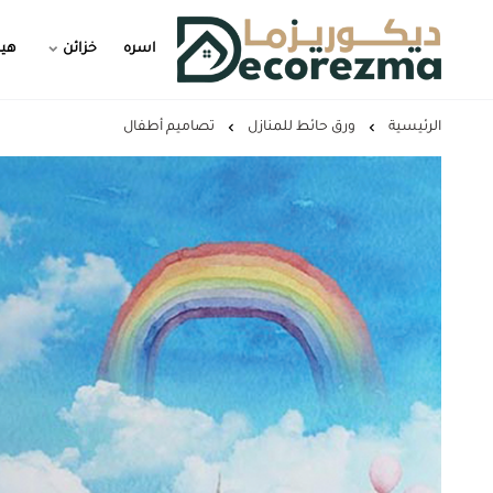
اسره
خزائن
هيد
Decorezma
الرئيسية
ورق حائط للمنازل
تصاميم أطفال