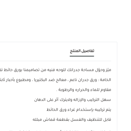
تفاصيل المنتج
ميّز وحوّل مساحة جدرانك للوحه فنيه من تصاميمنا بورق حائ
الخامة : ورق جدران ناعم ، معالج ضد البكتيريا ، ومطبوع بأحبار ثابتة
مقاوم للماء والحراره والرطوبة .
سهل التركيب والإزاله ولايترك أثر على الدهان
يتم تركيبه بإستخدام غراء ورق الحائط
قابل للتنظيف والغسل بقطعة قماش مبلله