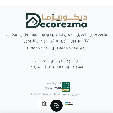
Decorezma
متخصصين بتفصيل الاعمال الخشبيه وغرف النوم ( خزائن - مكتبات
TV - هيدبورد ) توريد منتجات وبدائل الديكور
+966557773331
+966557773331
المدونة
سياسة الاستبدال والاسترجاع
الرقم الضريبي
3100962586
الحقوق محفوظة | 2026
Decorezma