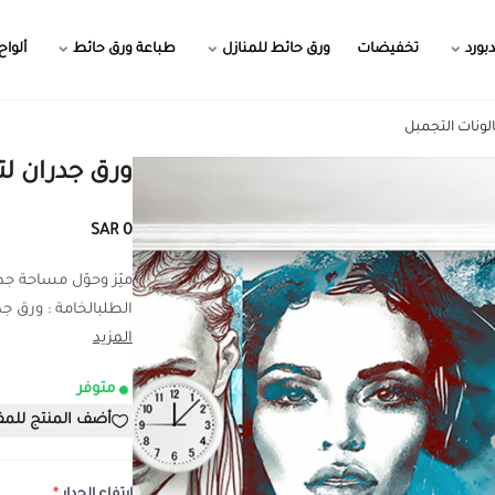
بورد
تخفيضات
ورق حائط للمنازل
طباعة ورق حائط
ألواح
ونات التجمبل
ورق جدران ل
0 SAR
ميّز وحوّل مساحة ج
الطلبالخامة : ورق جدر
المزيد
متوفر
أضف المنتج للم