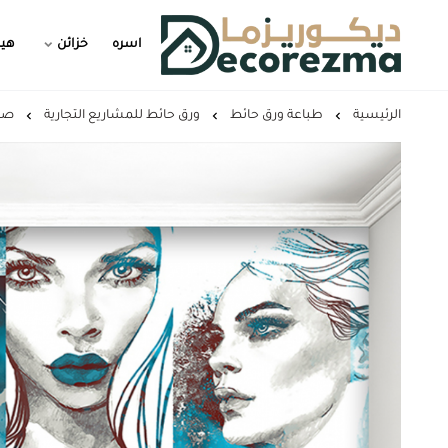
اسره
خزائن
هيد
Decorezma
الرئيسية
طباعة ورق حائط
ورق حائط للمشاريع التجارية
صال