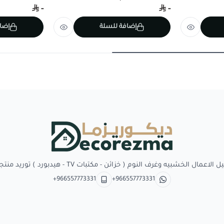
-
-
إضافة للسلة
إضا
Decorezma
بيه وغرف النوم ( خزائن - مكتبات TV - هيدبورد ) توريد منتجات وبدائل الديكور
+966557773331
+966557773331