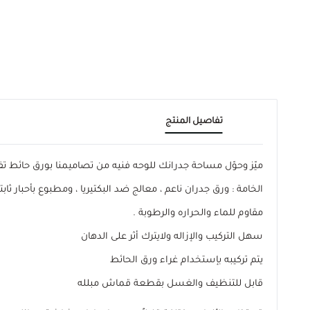
تفاصيل المنتج
ميّز وحوّل مساحة جدرانك للوحه فنيه من تصاميمنا بورق حائ
الخامة : ورق جدران ناعم ، معالج ضد البكتيريا ، ومطبوع بأحبار ثابتة
مقاوم للماء والحراره والرطوبة .
سهل التركيب والإزاله ولايترك أثر على الدهان
يتم تركيبه بإستخدام غراء ورق الحائط
قابل للتنظيف والغسل بقطعة قماش مبلله