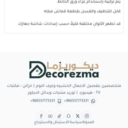
يتم تركيبه بإستخدام غراء ورق الحائط
قابل للتنظيف والغسل بقطعة قماش مبلله
قد تظهر الألوان مختلفة قليلاً حسب إعدادات شاشة جهازك
Decorezma
متخصصين بتفصيل الاعمال الخشبيه وغرف النوم ( خزائن - مكتبات
TV - هيدبورد ) توريد منتجات وبدائل الديكور
+966557773331
+966557773331
المدونة
سياسة الاستبدال والاسترجاع