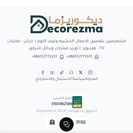
Decorezma
متخصصين بتفصيل الاعمال الخشبيه وغرف النوم ( خزائن - مكتبات
TV - هيدبورد ) توريد منتجات وبدائل الديكور
+966557773331
+966557773331
المدونة
سياسة الاستبدال والاسترجاع
الرقم الضريبي
3100962586
الحقوق محفوظة | 2026
Decorezma