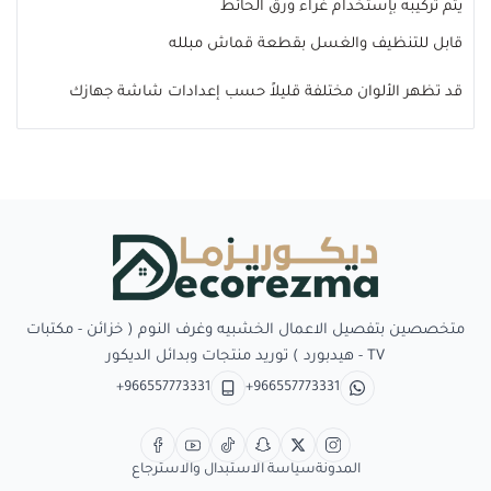
يتم تركيبه بإستخدام غراء ورق الحائط
قابل للتنظيف والغسل بقطعة قماش مبلله
قد تظهر الألوان مختلفة قليلاً حسب إعدادات شاشة جهازك
Decorezma
متخصصين بتفصيل الاعمال الخشبيه وغرف النوم ( خزائن - مكتبات
TV - هيدبورد ) توريد منتجات وبدائل الديكور
+966557773331
+966557773331
المدونة
سياسة الاستبدال والاسترجاع