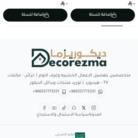
-
-
إضافة للسلة
إضافة للسلة
Decorezma
متخصصين بتفصيل الاعمال الخشبيه وغرف النوم ( خزائن - مكتبات
TV - هيدبورد ) توريد منتجات وبدائل الديكور
+966557773331
+966557773331
المدونة
سياسة الاستبدال والاسترجاع
الرقم الضريبي