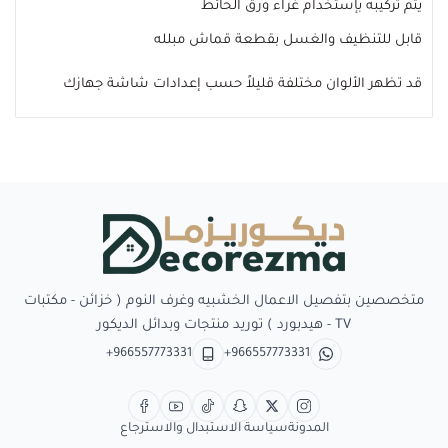
يتم تركيبه بإستخدام غراء ورق الحائط
قابل للتنظيف والغسل بقطعة قماش مبلله
قد تظهر الألوان مختلفة قليلاً حسب إعدادات شاشة جهازك
Decorezma
متخصصين بتفصيل الاعمال الخشبيه وغرف النوم ( خزائن - مكتبات
TV - هيدبورد ) توريد منتجات وبدائل الديكور
+966557773331
+966557773331
المدونة
سياسة الاستبدال والاسترجاع