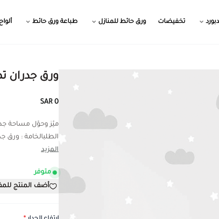
بورد
تخفيضات
ورق حائط للمنازل
طباعة ورق حائط
ألواح
ورق جدران تص
0 SAR
ميّز وحوّل مساحة ج
الطلبالخامة : ورق جدر
المزيد
متوفر
أضف المنتج للم