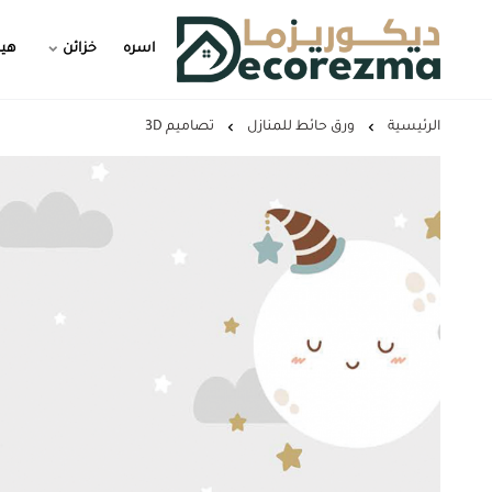
اسره
خزائن
هيد
Decorezma
الرئيسية
ورق حائط للمنازل
تصاميم 3D