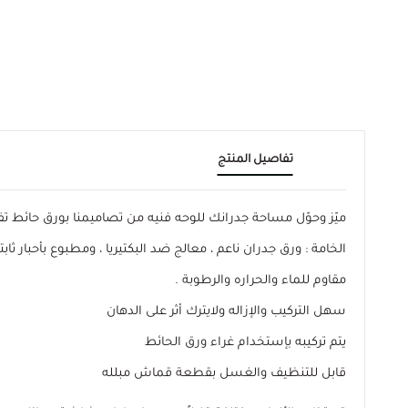
تفاصيل المنتج
ميّز وحوّل مساحة جدرانك للوحه فنيه من تصاميمنا بورق حائ
الخامة : ورق جدران ناعم ، معالج ضد البكتيريا ، ومطبوع بأحبار ثابتة
مقاوم للماء والحراره والرطوبة .
سهل التركيب والإزاله ولايترك أثر على الدهان
يتم تركيبه بإستخدام غراء ورق الحائط
قابل للتنظيف والغسل بقطعة قماش مبلله