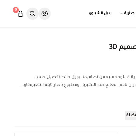
0
 جدارية
بديل الشيبورد
ميم 3D
درانك للوحه فنيه من تصاميمنا بورق حائط تفصيل حسب
ان ناعم ، معالج ضد البكتيريا ، ومطبوع بأحبار ثابتة لاتتغيرمقاو...
فضلة