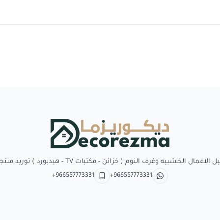
Decorezma
بيه وغرف النوم ( خزائن - مكتبات TV - هيدبورد ) توريد منتجات وبدائل الديكور
+966557773331
+966557773331