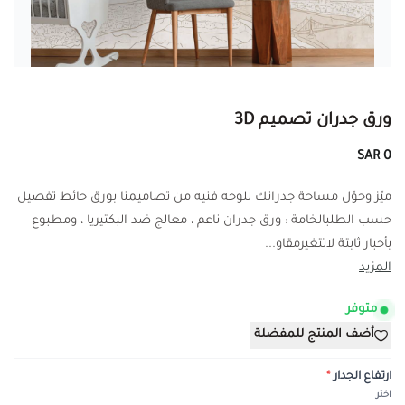
ورق جدران تصميم 3D
0 SAR
ميّز وحوّل مساحة جدرانك للوحه فنيه من تصاميمنا بورق حائط تفصيل
حسب الطلبالخامة : ورق جدران ناعم ، معالج ضد البكتيريا ، ومطبوع
بأحبار ثابتة لاتتغيرمقاو...
المزيد
متوفر
أضف المنتج للمفضلة
ارتفاع الجدار
*
اختر