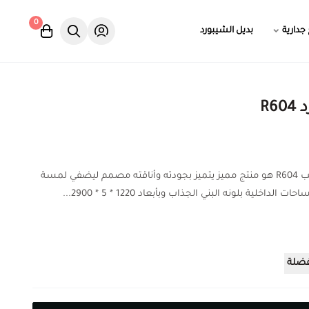
0
 جدارية
بديل الشيبورد
R6
ديكورات بديل الخشب R604 هو منتج مميز يتميز بجودته وأناقته مصمم ليضفي لمسة
لداخلية بلونه البني الجذاب وبأبعاد 1220 * 5 * 2900...
فضلة