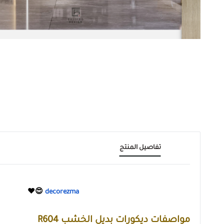
تفاصيل المنتج
ديكورات بديل الخشب
.لمزيد من بديل الشيبورد زورو متجرنا
decorezma
😍❤️
مواصفات ديكورات بديل الخشب R604