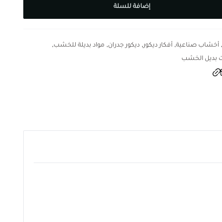
إضافة للسلة
,
,
,
,
أخشاب صناعية
أفكار ديكور
ديكور جدران
مواد بديلة للخشب
ت بديل الخشب
R604 هو منتج مميز يتميز بجودته وأناقته مصمم ليضفي لمسة رائعة على ديكور المساحات الداخلية بلونه البني الجذاب وبأبعاد 1220 * 5 * 2900 ملم يوفر تنوعًا وسهولة في التركيب