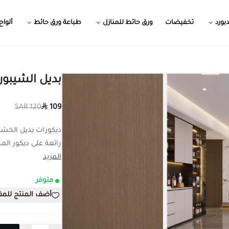
بورد
تخفيضات
ورق حائط للمنازل
طباعة ورق حائط
ألواح
بديل الشيبورد 04
120 SAR
109
رائعة على ديكور المساحات ا
المزيد
متوفر
أضف المنتج للم