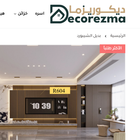
اسره
خزائن
هيد
Decorezma
الرئيسية
بديل الشيبورد
الأكثر طلبأ