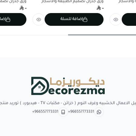
والأشجار
ورق جدران تصميم الطبيعة والأشجار
ورق جدران تصمي
-
-
إضافة للسلة
إضا
Decorezma
بيه وغرف النوم ( خزائن - مكتبات TV - هيدبورد ) توريد منتجات وبدائل الديكور
+966557773331
+966557773331