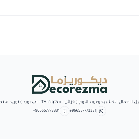
Decorezma
بيه وغرف النوم ( خزائن - مكتبات TV - هيدبورد ) توريد منتجات وبدائل الديكور
+966557773331
+966557773331