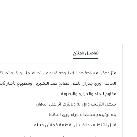
تفاصيل المنتج
ميّز وحوّل مساحة جدرانك للوحه فنيه من تصاميمنا بورق حائ
الخامة : ورق جدران ناعم ، معالج ضد البكتيريا ، ومطبوع بأحبار ثابتة
مقاوم للماء والحراره والرطوبة .
سهل التركيب والإزاله ولايترك أثر على الدهان
يتم تركيبه بإستخدام غراء ورق الحائط
قابل للتنظيف والغسل بقطعة قماش مبلله