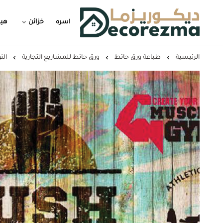
اسره
خزائن
هيد
Decorezma
الرئيسية
طباعة ورق حائط
ورق حائط للمشاريع التجارية
الن