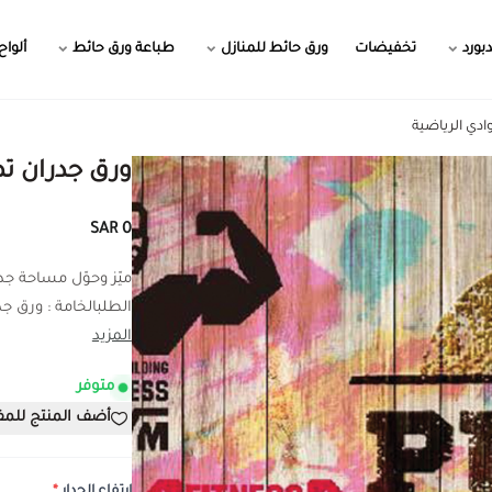
بورد
تخفيضات
ورق حائط للمنازل
طباعة ورق حائط
ألواح
وادي الرياضية
ورق جدران تص
0 SAR
ميّز وحوّل مساحة ج
الطلبالخامة : ورق جدر
المزيد
متوفر
أضف المنتج للم